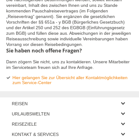
vereinbart, Inhalt des zwischen Ihnen und uns zu Stande
kommenden Pauschalreisevertrages (im Folgenden
„Reisevertrag“ genannt). Sie ergänzen die gesetzlichen
Vorschriften der §§ 651a - y BGB (Bürgerliches Gesetzbuch)
und der Artikel 250 und 252 des EGBGB (Einführungsgesetz
zum BGB) und füllen diese aus. Abweichungen in der jeweiligen
Reiseausschreibung sowie individuelle Vereinbarungen haben
Vorrang vor diesen Reisebedingungen.
Sie haben noch offene Fragen?
Dann zögern Sie nicht, uns zu kontaktieren. Unsere Mitarbeiter
im Serviceteam freuen sich auf Ihre Anfrage.
Hier gelangen Sie zur Übersicht aller Kontaktmöglichkeiten
zum Service-Center
REISEN
Eigene Anreise
URLAUBSWELTEN
Pauschalreisen
Wellness-Sparangebote
Städtereisen
REISEZIELE
Badeurlaub bis € 500.-
Rundreisen
Deutschland
Hotel + Erlebnisticket
KONTAKT & SERVICES
Kreuzfahrten
Österreich